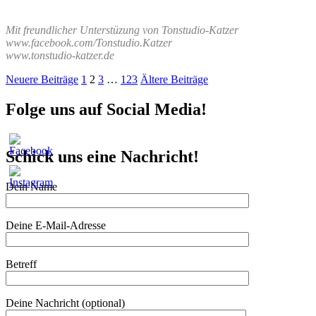
.
Mit freundlicher Unterstüzung von Tonstudio-Katzer
www.facebook.com/Tonstudio.Katzer
www.tonstudio-katzer.de
Seitennummerierung
Neuere Beiträge
1
2
3
…
123
Ältere Beiträge
der
Folge uns auf Social Media!
Beiträge
Schick uns eine Nachricht!
Dein Name
Deine E-Mail-Adresse
Betreff
Deine Nachricht (optional)